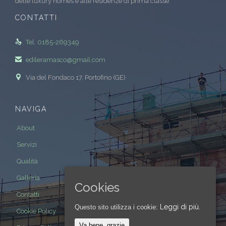
delle luxury homes e alle residenze di prima classe.
CONTATTI

Tel. 0185-269349

edileramasco@gmail.com

Via del Fondaco 17, Portofino (GE)
NAVIGA
About
Servizi
Qualità
Galleria
Cookies
Contatti
Leggi di più.
Questo sito utilizza i cookie:
Cookie Policy
Va bene, grazie